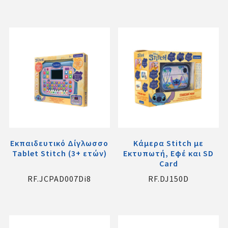
Εκπαιδευτικό Δίγλωσσο
Κάμερα Stitch με
Tablet Stitch (3+ ετών)
Εκτυπωτή, Εφέ και SD
Card
RF.JCPAD007Di8
RF.DJ150D