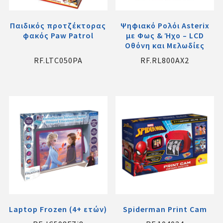
Παιδικός προτζέκτορας
Ψηφιακό Ρολόι Asterix
φακός Paw Patrol
με Φως & Ήχο – LCD
Οθόνη και Μελωδίες
RF.LTC050PA
RF.RL800AX2
Laptop Frozen (4+ ετών)
Spiderman Print Cam