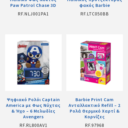
Paw Patrol Chase 3D
φακός Barbie
RF.NLJ001PA1
RF.LTC050BB
Ψηφιακό Ρολόι Captain
Barbie Print Cam
America με Φως Νύχτας
Ανταλλακτικό Refill – 2
& Ήχο – 6 Μελωδίες
Ρολά Θερμικό Χαρτί &
Avengers
Κορνίζες
RF.RL800AV1
RF.97968