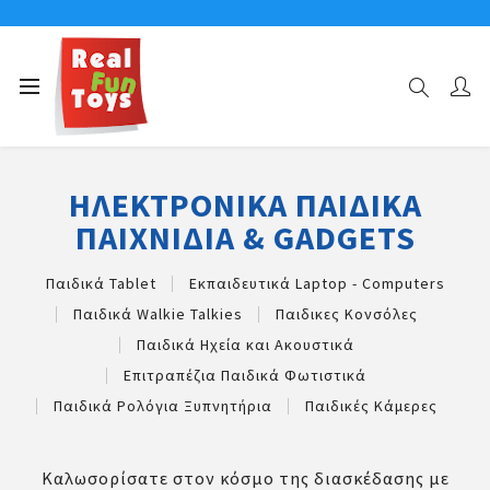
Αρχική σελίδα
Ηλεκτρονικά Παιδικά Παιχνίδια & Gadgets
ΗΛΕΚΤΡΟΝΙΚΆ ΠΑΙΔΙΚΆ
ΠΑΙΧΝΊΔΙΑ & GADGETS
Παιδικά Tablet
Εκπαιδευτικά Laptop - Computers
Παιδικά Walkie Talkies
Παιδικες Κονσόλες
Παιδικά Ηχεία και Ακουστικά
Επιτραπέζια Παιδικά Φωτιστικά
Παιδικά Ρολόγια Ξυπνητήρια
Παιδικές Κάμερες
Καλωσορίσατε στον κόσμο της διασκέδασης με