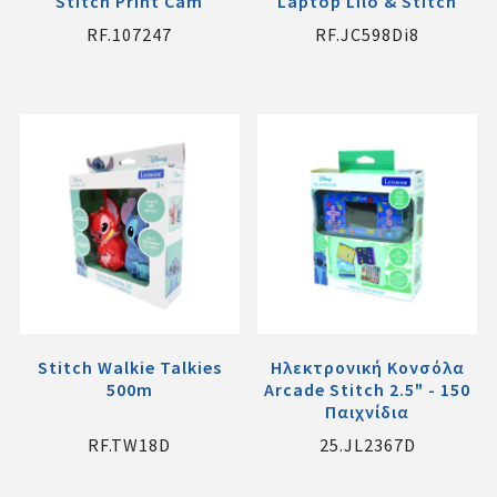
Stitch Print Cam
Laptop Lilo & Stitch
RF.107247
RF.JC598Di8
Stitch Walkie Talkies
Ηλεκτρονική Κονσόλα
500m
Arcade Stitch 2.5" - 150
Παιχνίδια
RF.TW18D
25.JL2367D