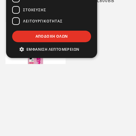
RF.RPTW12D
RF.RL800BB
ΣΤΌΧΕΥΣΗΣ
ΛΕΙΤΟΥΡΓΙΚΌΤΗΤΑΣ
ΑΠΟΔΟΧΉ ΌΛΩΝ
ΕΜΦΆΝΙΣΗ ΛΕΠΤΟΜΕΡΕΙΏΝ
BARBIE ΨΗΦΙΑΚΗ
Walkie Talkie Spiderman
ΚΑΜΕΡΑ-ΡΟΛΟΪ ΜΕ 8GB
100m
ΚΑΡΤΑ ΜΝΗΜΗΣ
RF.DMW070BB
RF.TW12SP