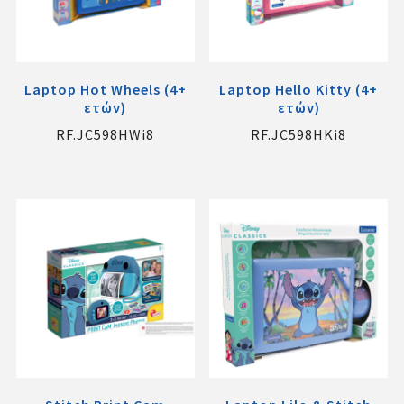
Laptop Hot Wheels (4+
Laptop Hello Kitty (4+
ετών)
ετών)
RF.JC598HWi8
RF.JC598HKi8