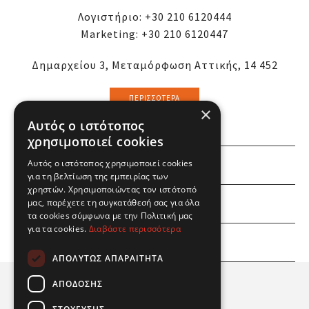
Λογιστήριο:
+30 210 6120444
Marketing:
+30 210 6120447
Δημαρχείου 3, Μεταμόρφωση Αττικής, 14 452
ΠΕΡΙΣΣΌΤΕΡΑ
×
Αυτός ο ιστότοπος
χρησιμοποιεί cookies
Αυτός ο ιστότοπος χρησιμοποιεί cookies
ΕΜΕΙΣ
για τη βελτίωση της εμπειρίας των
χρηστών. Χρησιμοποιώντας τον ιστότοπό
ΕΣΕΙΣ
μας, παρέχετε τη συγκατάθεσή σας για όλα
τα cookies σύμφωνα με την Πολιτική μας
για τα cookies.
Διαβάστε περισσότερα
ΠΛΗΡΟΦΟΡΙΕΣ
ΑΠΟΛΎΤΩΣ ΑΠΑΡΑΊΤΗΤΑ
ΑΠΌΔΟΣΗΣ