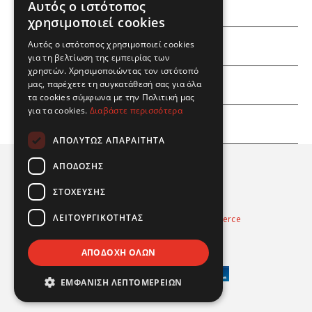
Αυτός ο ιστότοπος
χρησιμοποιεί cookies
Αυτός ο ιστότοπος χρησιμοποιεί cookies
ΕΜΕΙΣ
για τη βελτίωση της εμπειρίας των
χρηστών. Χρησιμοποιώντας τον ιστότοπό
ΕΣΕΙΣ
μας, παρέχετε τη συγκατάθεσή σας για όλα
τα cookies σύμφωνα με την Πολιτική μας
για τα cookies.
Διαβάστε περισσότερα
ΠΛΗΡΟΦΟΡΙΕΣ
ΑΠΟΛΎΤΩΣ ΑΠΑΡΑΊΤΗΤΑ
ΑΠΌΔΟΣΗΣ
ΣΤΌΧΕΥΣΗΣ
ΛΕΙΤΟΥΡΓΙΚΌΤΗΤΑΣ
Powered by
Radicode
-
nopCommerce
© 2026 Real Fun Toys
ΑΠΟΔΟΧΉ ΌΛΩΝ
ΕΜΦΆΝΙΣΗ ΛΕΠΤΟΜΕΡΕΙΏΝ