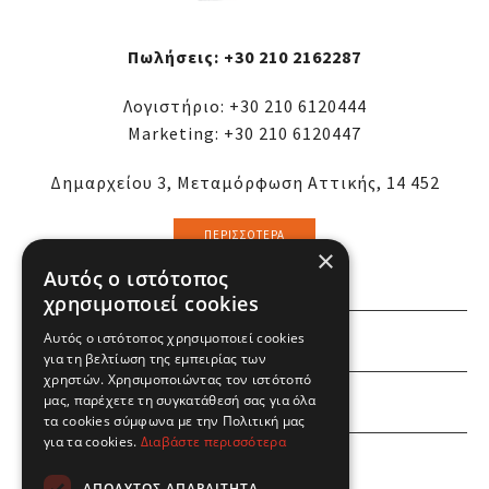
Πωλήσεις:
+30 210 2162287
Λογιστήριο:
+30 210 6120444
Marketing:
+30 210 6120447
Δημαρχείου 3, Μεταμόρφωση Αττικής, 14 452
ΠΕΡΙΣΣΌΤΕΡΑ
×
Αυτός ο ιστότοπος
χρησιμοποιεί cookies
ΕΜΕΙΣ
Αυτός ο ιστότοπος χρησιμοποιεί cookies
για τη βελτίωση της εμπειρίας των
χρηστών. Χρησιμοποιώντας τον ιστότοπό
ΕΣΕΙΣ
μας, παρέχετε τη συγκατάθεσή σας για όλα
τα cookies σύμφωνα με την Πολιτική μας
για τα cookies.
Διαβάστε περισσότερα
ΠΛΗΡΟΦΟΡΙΕΣ
ΑΠΟΛΎΤΩΣ ΑΠΑΡΑΊΤΗΤΑ