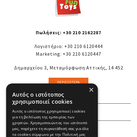
Πωλήσεις:
+30 210 2162287
Λογιστήριο:
+30 210 6120444
Marketing:
+30 210 6120447
Δημαρχείου 3, Μεταμόρφωση Αττικής, 14 452
ΠΕΡΙΣΣΌΤΕΡΑ
×
Αυτός ο ιστότοπος
χρησιμοποιεί cookies
Αυτός ο ιστότοπος χρησιμοποιεί cookies
ΕΜΕΙΣ
για τη βελτίωση της εμπειρίας των
χρηστών. Χρησιμοποιώντας τον ιστότοπό
ΕΣΕΙΣ
μας, παρέχετε τη συγκατάθεσή σας για όλα
τα cookies σύμφωνα με την Πολιτική μας