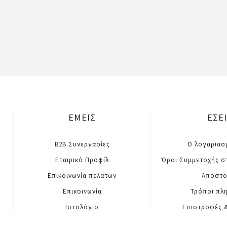
ΕΜΕΙΣ
ΕΣΕ
B2B Συνεργασίες
Ο λογαριασ
Εταιρικό Προφίλ
Όροι Συμμετοχής σ
Επικοινωνία πελατων
Αποστο
Επικοινωνία
Τρόποι πλ
Ιστολόγιο
Επιστροφές 