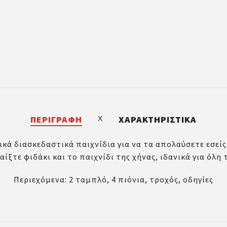
ΠΕΡΙΓΡΑΦΉ
ΧΑΡΑΚΤΗΡΙΣΤΙΚΆ
ικά διασκεδαστικά παιχνίδια για να τα απολαύσετε εσείς
ίξτε φιδάκι και το παιχνίδι της χήνας, ιδανικά για όλη 
Περιεχόμενα: 2 ταμπλό, 4 πιόνια, τροχός, οδηγίες