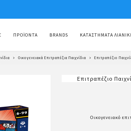
Σ
ΠΡΟΪΟΝΤΑ
BRANDS
ΚΑΤΑΣΤΉΜΑΤΑ ΛΙΑΝΙΚ
νίδια
Οικογενειακά Επιτραπέζια Παιχνίδια
Επιτραπέζιο Παιχνί
δια για μωρά 0 έως
Εκπαιδευτικά Παιχνίδια
Εκπαιδευτικά Παιχνίδια
Παιδικά Επιτραπέζια
Παιδικά Tablet
Χειροτεχνία
Μουσικά Παιχνίδια
GABBY'S DOLLHOUSE
HARIBO
Hello Kitty
Μοντεσσόρι
Παιχνίδια
Τύμπανα
Εργαστήρια &
Εκπαιδευτικά Laptop -
Παιχνίδια Ζωγραφικής
δια για παιδιά 1
Επιστημονικά Παιχνίδια
Προσχολικά
Οικογενειακά
Computers
Μουσικά Παιχνίδια
Επιτραπέζιο Παιχνί
BIE
FROZEN
Παιδικά Βιβλία
Paw Patrol
ετών
Εκπαιδευτικά Παιχνίδια
Επιτραπέζια Παιχνίδια
Μικρόφωνα - Καραόκε
Επιτραπέζια Παιχνίδια
Παιδικά Walkie Talkies
Δραστηριοτήτων
δια για παιδιά 2
Εκπαιδευτικά Παιχνίδια
Παιδικά Puzzle
Μουσικά Παιχνίδια
Ηλεκτρονικά Παιδικά
Παιδικες Κονσόλες
Σακίδια Ζωγραφικής
ετών
με Γράμματα και
Ντραμς
NIE MOUSE
CAROTINA BABY
SLUMI SCIE
Παιχνίδια & Gadgets
Αριθμούς
Παιδικά Ηχεία και
Προτζέκτορες
δια για παιδιά 3
Μουσικά Παιχνίδια
Παιχνίδια Κατασκευών -
Ακουστικά
Ζωγραφικής
ετών
Εκπαιδευτικά Παιχνίδια
Κιθάρες
Δημιουργίας
Γνώσεων
Επιτραπέζια Παιδικά
Παιχνίδια Ομορφιάς
δια για παιδιά 5
Μουσικά Παιχνίδια
Οικογενειακό επιτ
Μουσικά Παιχνίδια
Φωτιστικά
ετών
Αρμόνια