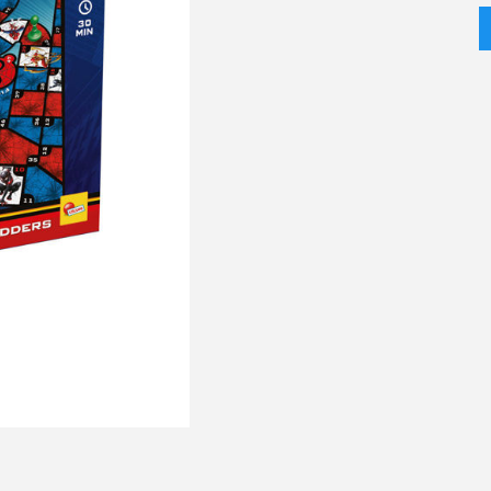
Βρεφικά Παιχνίδια
Παιδικά Ρολόγια
δια για παιδιά 7
Μουσικά Dance Mat
Ξυπνητήρια
 ετών
Τηλεκατευθυνόμενα
Παιχνίδια
Παιδικές Κάμερες
δια για ενήλικες
Λούτρινα