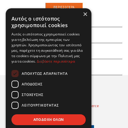
ΠΕΡΙΣΣΌΤΕΡΑ
×
Αυτός ο ιστότοπος
χρησιμοποιεί cookies
Αυτός ο ιστότοπος χρησιμοποιεί cookies
ΕΜΕΙΣ
για τη βελτίωση της εμπειρίας των
χρηστών. Χρησιμοποιώντας τον ιστότοπό
ΕΣΕΙΣ
μας, παρέχετε τη συγκατάθεσή σας για όλα
τα cookies σύμφωνα με την Πολιτική μας
για τα cookies.
Διαβάστε περισσότερα
ΠΛΗΡΟΦΟΡΙΕΣ
ΑΠΟΛΎΤΩΣ ΑΠΑΡΑΊΤΗΤΑ
ΑΠΌΔΟΣΗΣ
ΣΤΌΧΕΥΣΗΣ
ΛΕΙΤΟΥΡΓΙΚΌΤΗΤΑΣ
Powered by
Radicode
-
nopCommerce
© 2026 Real Fun Toys
ΑΠΟΔΟΧΉ ΌΛΩΝ