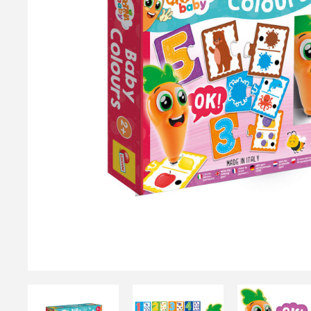
Παιχνί
έως 17
Παιχνί