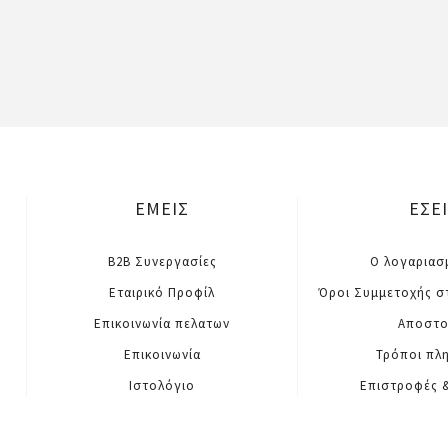
ΕΜΕΙΣ
ΕΣΕ
B2B Συνεργασίες
Ο λογαριασ
Εταιρικό Προφίλ
Όροι Συμμετοχής σ
Επικοινωνία πελατων
Αποστο
Επικοινωνία
Τρόποι πλ
Ιστολόγιο
Επιστροφές 