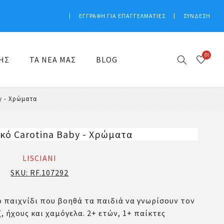
ΕΓΓΡΑΦΉ ΓΙΑ ΕΠΑΓΓΕΛΜΑΤΊΕΣ
ΣΎΝΔΕΣΗ
(0)
ΉΣ
ΤΑ ΝΈΑ ΜΑΣ
BLOG
y - Χρώματα
Lilo και Stitch
κό Carotina Baby - Χρώματα
SPIDERMAN
LISCIANI
NCE
SKU:
RF.107292
 παιχνίδι που βοηθά τα παιδιά να γνωρίσουν τον
, ήχους και χαμόγελα. 2+ ετών, 1+ παίκτες