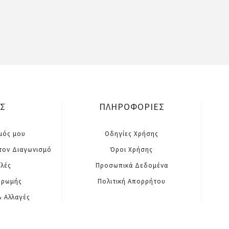
ΙΣ
ΠΛΗΡΟΦΟΡΙΕΣ
μός μου
Οδηγίες Χρήσης
τον Διαγωνισμό
Όροι Χρήσης
λές
Προσωπικά Δεδομένα
ηρωμής
Πολιτική Απορρήτου
& Αλλαγές