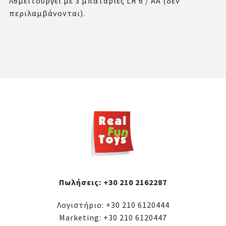
Λ6μειτουργεί με 3 μπαταρίες LR 6 / AA (δεν
περιλαμβάνονται).
Πωλήσεις:
+30 210 2162287
Λογιστήριο:
+30 210 6120444
Marketing:
+30 210 6120447