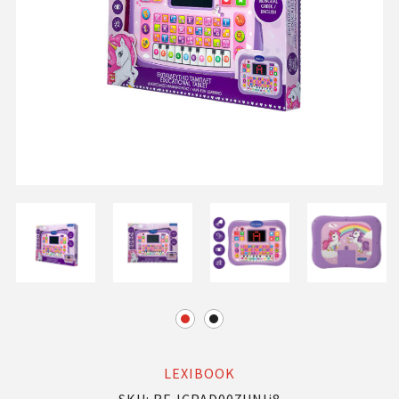
LEXIBOOK