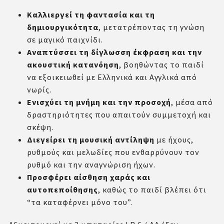
Καλλιεργεί τη φαντασία και τη
δημιουργικότητα
, μετατρέποντας τη γνώση
σε μαγικό παιχνίδι.
Αναπτύσσει τη δίγλωσση έκφραση και την
ακουστική κατανόηση
, βοηθώντας το παιδί
να εξοικειωθεί με Ελληνικά και Αγγλικά από
νωρίς.
Ενισχύει τη μνήμη και την προσοχή
, μέσα από
δραστηριότητες που απαιτούν συμμετοχή και
σκέψη.
Διεγείρει τη μουσική αντίληψη
με ήχους,
ρυθμούς και μελωδίες που ενθαρρύνουν τον
ρυθμό και την αναγνώριση ήχων.
Προσφέρει αίσθηση χαράς και
αυτοπεποίθησης
, καθώς το παιδί βλέπει ότι
“τα καταφέρνει μόνο του”.