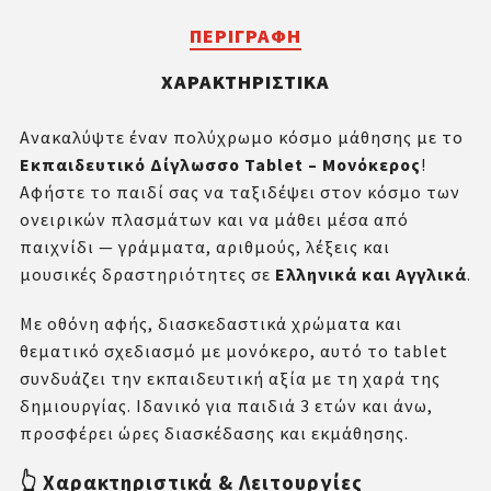
ΠΕΡΙΓΡΑΦΉ
ΧΑΡΑΚΤΗΡΙΣΤΙΚΆ
Ανακαλύψτε έναν πολύχρωμο κόσμο μάθησης με το
Εκπαιδευτικό Δίγλωσσο Tablet – Μονόκερος
!
Αφήστε το παιδί σας να ταξιδέψει στον κόσμο των
ονειρικών πλασμάτων και να μάθει μέσα από
παιχνίδι — γράμματα, αριθμούς, λέξεις και
μουσικές δραστηριότητες σε
Ελληνικά και Αγγλικά
.
Με οθόνη αφής, διασκεδαστικά χρώματα και
θεματικό σχεδιασμό με μονόκερο, αυτό το tablet
συνδυάζει την εκπαιδευτική αξία με τη χαρά της
δημιουργίας. Ιδανικό για παιδιά 3 ετών και άνω,
προσφέρει ώρες διασκέδασης και εκμάθησης.
👆 Χαρακτηριστικά & Λειτουργίες