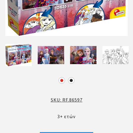
SKU:
RF.86597
3+ ετών