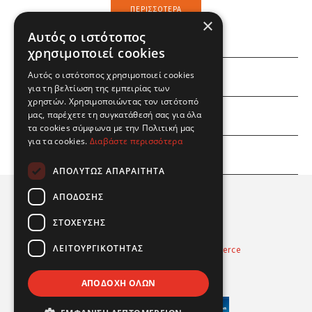
ΠΕΡΙΣΣΌΤΕΡΑ
×
Αυτός ο ιστότοπος
χρησιμοποιεί cookies
Αυτός ο ιστότοπος χρησιμοποιεί cookies
ΕΜΕΙΣ
για τη βελτίωση της εμπειρίας των
χρηστών. Χρησιμοποιώντας τον ιστότοπό
ΕΣΕΙΣ
μας, παρέχετε τη συγκατάθεσή σας για όλα
τα cookies σύμφωνα με την Πολιτική μας
για τα cookies.
Διαβάστε περισσότερα
ΠΛΗΡΟΦΟΡΙΕΣ
ΑΠΟΛΎΤΩΣ ΑΠΑΡΑΊΤΗΤΑ
ΑΠΌΔΟΣΗΣ
ΣΤΌΧΕΥΣΗΣ
ΛΕΙΤΟΥΡΓΙΚΌΤΗΤΑΣ
Powered by
Radicode
-
nopCommerce
© 2026 Real Fun Toys
ΑΠΟΔΟΧΉ ΌΛΩΝ