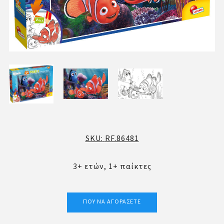
SKU:
RF.86481
3+ ετών, 1+ παίκτες
ΠΟΎ ΝΑ ΑΓΟΡΆΣΕΤΕ