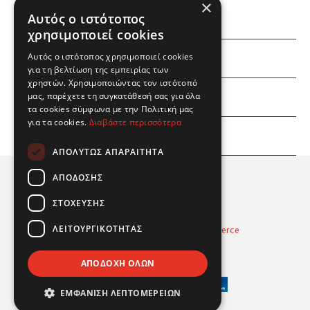
×
Αυτός ο ιστότοπος
χρησιμοποιεί cookies
Αυτός ο ιστότοπος χρησιμοποιεί cookies
ΕΜΕΙΣ
για τη βελτίωση της εμπειρίας των
χρηστών. Χρησιμοποιώντας τον ιστότοπό
ΕΣΕΙΣ
μας, παρέχετε τη συγκατάθεσή σας για όλα
τα cookies σύμφωνα με την Πολιτική μας
για τα cookies.
Διαβάστε περισσότερα
ΠΛΗΡΟΦΟΡΙΕΣ
ΑΠΟΛΎΤΩΣ ΑΠΑΡΑΊΤΗΤΑ
ΑΠΌΔΟΣΗΣ
ΣΤΌΧΕΥΣΗΣ
ΛΕΙΤΟΥΡΓΙΚΌΤΗΤΑΣ
Powered by
Radicode
-
nopCommerce
© 2026 Real Fun Toys
ΑΠΟΔΟΧΉ ΌΛΩΝ
ΕΜΦΆΝΙΣΗ ΛΕΠΤΟΜΕΡΕΙΏΝ