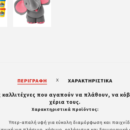
ΠΕΡΙΓΡΑΦΉ
ΧΑΡΑΚΤΗΡΙΣΤΙΚΆ
υς καλλιτέχνες που αγαπούν να πλάθουν, να κόβ
χέρια τους.
Χαρακτηριστικά προϊόντος:
Υπερ-απαλή υφή για εύκολη διαμόρφωση και παιχνίδ
δανική για πλάσιμο, κόψιμο, ρολάρισμα και δημιουργικά 