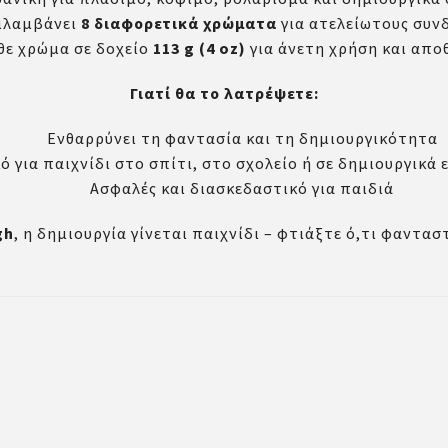
ιλαμβάνει
8 διαφορετικά χρώματα
για ατελείωτους συν
θε χρώμα σε δοχείο
113 g (4 oz)
για άνετη χρήση και απο
Γιατί θα το λατρέψετε:
Ενθαρρύνει τη φαντασία και τη δημιουργικότητα
κό για παιχνίδι στο σπίτι, στο σχολείο ή σε δημιουργικά
Ασφαλές και διασκεδαστικό για παιδιά
gh
, η δημιουργία γίνεται παιχνίδι – φτιάξτε ό,τι φαντα