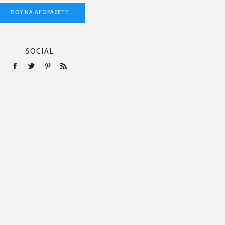
ΠΟΎ ΝΑ ΑΓΟΡΆΣΕΤΕ
SOCIAL