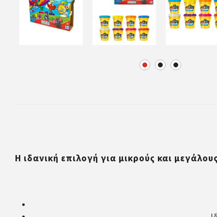
Η ιδανική επιλογή για μικρούς και μεγάλο
Ι