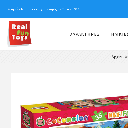
Δωρεάν Μεταφορικά για αγορές άνω των 190€
ΧΑΡΑΚΤΗΡΕΣ
ΗΛΙΚΙΕ
Αρχική σ
Παιχνί
Cra-z-Art
1 ετών
Παιχνί
PEPPA
BAR
έως 2 
Παιχνί
έως 3 
MICKEY MOUSE
MIN
Παιχνί
έως 5 
Παιχνί
έως 7 