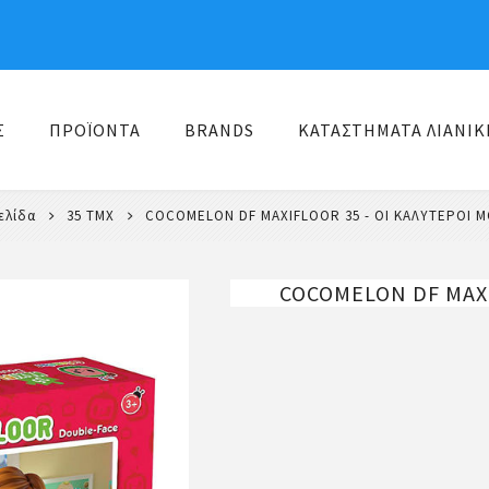
Σ
ΠΡΟΪΟΝΤΑ
BRANDS
ΚΑΤΑΣΤΉΜΑΤΑ ΛΙΑΝΙΚ
ελίδα
35 ΤΜΧ
COCOMELON DF MAXIFLOOR 35 - ΟΙ ΚΑΛΥΤΕΡΟΙ Μ
δια για μωρά 0 έως
Εκπαιδευτικά Παιχνίδια
Εκπαιδευτικά Παιχνίδια
Παιδικά Επιτραπέζια
Παιδικά Tablet
Χειροτεχνία
Μουσικά Παιχνίδια
GABBY'S DOLLHOUSE
HARIBO
Hello Kitty
Μοντεσσόρι
Παιχνίδια
Τύμπανα
Εργαστήρια &
Εκπαιδευτικά Laptop -
Παιχνίδια Ζωγραφικής
δια για παιδιά 1
Επιστημονικά Παιχνίδια
Προσχολικά
Οικογενειακά
Computers
Μουσικά Παιχνίδια
COCOMELON DF MAXI
BIE
FROZEN
Παιδικά Βιβλία
Paw Patrol
ετών
Εκπαιδευτικά Παιχνίδια
Επιτραπέζια Παιχνίδια
Μικρόφωνα - Καραόκε
Επιτραπέζια Παιχνίδια
Παιδικά Walkie Talkies
Δραστηριοτήτων
δια για παιδιά 2
Εκπαιδευτικά Παιχνίδια
Παιδικά Puzzle
Μουσικά Παιχνίδια
Ηλεκτρονικά Παιδικά
Παιδικες Κονσόλες
Σακίδια Ζωγραφικής
ετών
με Γράμματα και
Ντραμς
NIE MOUSE
CAROTINA BABY
SLUMI SCIE
Παιχνίδια & Gadgets
Αριθμούς
Παιδικά Ηχεία και
Προτζέκτορες
δια για παιδιά 3
Μουσικά Παιχνίδια
Παιχνίδια Κατασκευών -
Ακουστικά
Ζωγραφικής
ετών
Εκπαιδευτικά Παιχνίδια
Κιθάρες
Δημιουργίας
Γνώσεων
Επιτραπέζια Παιδικά
Παιχνίδια Ομορφιάς
δια για παιδιά 5
Μουσικά Παιχνίδια
Μουσικά Παιχνίδια
Φωτιστικά
ετών
Αρμόνια