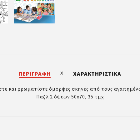
ΠΕΡΙΓΡΑΦΉ
ΧΑΡΑΚΤΗΡΙΣΤΙΚΆ
τε και χρωματίστε όμορφες σκηνές από τους αγαπημένο
Παζλ 2 όψεων 50x70, 35 τμχ