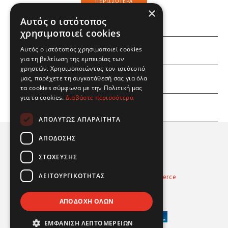
ΠΕΡΙΣΣΌΤΕΡΑ
×
Αυτός ο ιστότοπος
χρησιμοποιεί cookies
Αυτός ο ιστότοπος χρησιμοποιεί cookies
ΕΜΕΙΣ
για τη βελτίωση της εμπειρίας των
χρηστών. Χρησιμοποιώντας τον ιστότοπό
ΕΣΕΙΣ
μας, παρέχετε τη συγκατάθεσή σας για όλα
τα cookies σύμφωνα με την Πολιτική μας
για τα cookies.
Διαβάστε περισσότερα
ΠΛΗΡΟΦΟΡΙΕΣ
ΑΠΟΛΎΤΩΣ ΑΠΑΡΑΊΤΗΤΑ
ΑΠΌΔΟΣΗΣ
ΣΤΌΧΕΥΣΗΣ
ΛΕΙΤΟΥΡΓΙΚΌΤΗΤΑΣ
Powered by
Radicode
-
nopCommerce
© 2026 Real Fun Toys
ΑΠΟΔΟΧΉ ΌΛΩΝ
ΕΜΦΆΝΙΣΗ ΛΕΠΤΟΜΕΡΕΙΏΝ