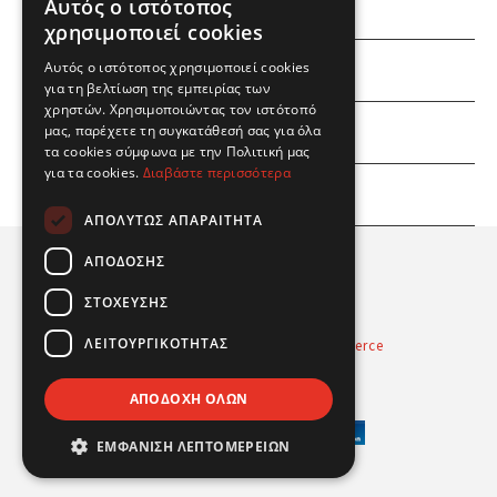
Αυτός ο ιστότοπος
χρησιμοποιεί cookies
ΕΜΕΙΣ
Αυτός ο ιστότοπος χρησιμοποιεί cookies
για τη βελτίωση της εμπειρίας των
χρηστών. Χρησιμοποιώντας τον ιστότοπό
ΕΣΕΙΣ
μας, παρέχετε τη συγκατάθεσή σας για όλα
τα cookies σύμφωνα με την Πολιτική μας
για τα cookies.
Διαβάστε περισσότερα
ΠΛΗΡΟΦΟΡΙΕΣ
ΑΠΟΛΎΤΩΣ ΑΠΑΡΑΊΤΗΤΑ
ΑΠΌΔΟΣΗΣ
ΣΤΌΧΕΥΣΗΣ
ΛΕΙΤΟΥΡΓΙΚΌΤΗΤΑΣ
Powered by
Radicode
-
nopCommerce
© 2026 Real Fun Toys
ΑΠΟΔΟΧΉ ΌΛΩΝ
ΕΜΦΆΝΙΣΗ ΛΕΠΤΟΜΕΡΕΙΏΝ