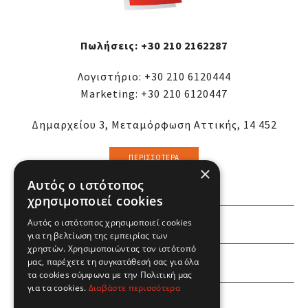
Πωλήσεις:
+30 210 2162287
Λογιστήριο:
+30 210 6120444
Marketing:
+30 210 6120447
Δημαρχείου 3, Μεταμόρφωση Αττικής, 14 452
ΠΕΡΙΣΣΌΤΕΡΑ
×
Αυτός ο ιστότοπος
χρησιμοποιεί cookies
ΕΜΕΙΣ
Αυτός ο ιστότοπος χρησιμοποιεί cookies
για τη βελτίωση της εμπειρίας των
χρηστών. Χρησιμοποιώντας τον ιστότοπό
ΕΣΕΙΣ
μας, παρέχετε τη συγκατάθεσή σας για όλα
τα cookies σύμφωνα με την Πολιτική μας
για τα cookies.
Διαβάστε περισσότερα
ΠΛΗΡΟΦΟΡΙΕΣ