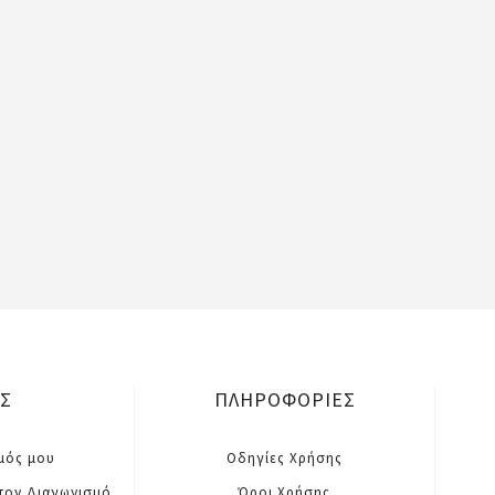
ΙΣ
ΠΛΗΡΟΦΟΡΙΕΣ
μός μου
Οδηγίες Χρήσης
τον Διαγωνισμό
Όροι Χρήσης