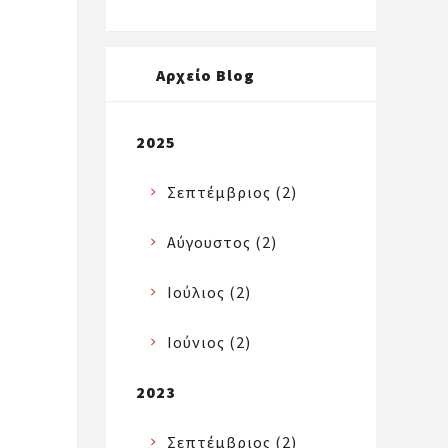
Αρχείο Blog
2025
Σεπτέμβριος (2)
Αύγουστος (2)
Ιούλιος (2)
Ιούνιος (2)
2023
Σεπτέμβριος (2)