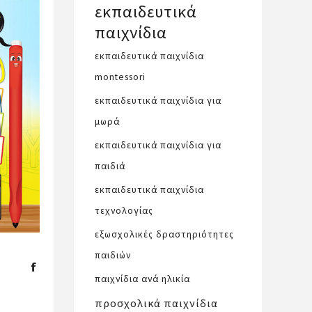
εκπαιδευτικά
παιχνίδια
εκπαιδευτικά παιχνίδια
montessori
εκπαιδευτικά παιχνίδια για
μωρά
εκπαιδευτικά παιχνίδια για
παιδιά
εκπαιδευτικά παιχνίδια
τεχνολογίας
εξωσχολικές δραστηριότητες
παιδιών
παιχνίδια ανά ηλικία
προσχολικά παιχνίδια