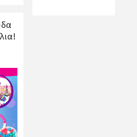
ύδα
λια!