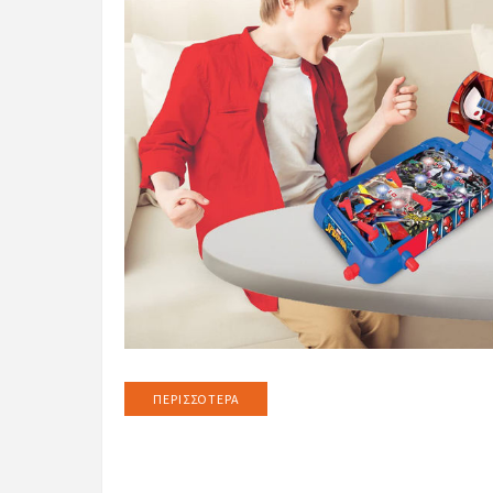
ΠΕΡΙΣΣΌΤΕΡΑ