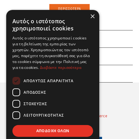
ΠΕΡΙΣΣΌΤΕΡΑ
×
Αυτός ο ιστότοπος
χρησιμοποιεί cookies
ΕΜΕΙΣ
Αυτός ο ιστότοπος χρησιμοποιεί cookies
για τη βελτίωση της εμπειρίας των
χρηστών. Χρησιμοποιώντας τον ιστότοπό
ΕΣΕΙΣ
μας, παρέχετε τη συγκατάθεσή σας για όλα
τα cookies σύμφωνα με την Πολιτική μας
για τα cookies.
Διαβάστε περισσότερα
ΠΛΗΡΟΦΟΡΙΕΣ
ΑΠΟΛΎΤΩΣ ΑΠΑΡΑΊΤΗΤΑ
ΑΠΌΔΟΣΗΣ
ΣΤΌΧΕΥΣΗΣ
ΛΕΙΤΟΥΡΓΙΚΌΤΗΤΑΣ
Powered by
Radicode
-
nopCommerce
© 2026 Real Fun Toys
ΑΠΟΔΟΧΉ ΌΛΩΝ