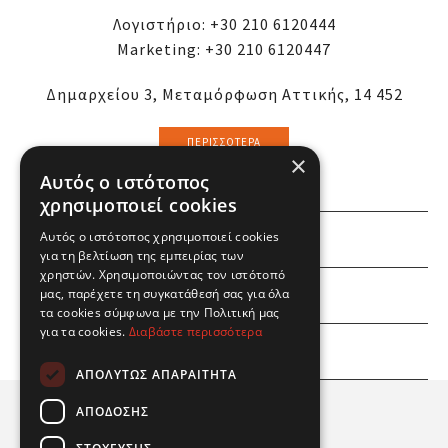
Λογιστήριο:
+30 210 6120444
Marketing:
+30 210 6120447
Δημαρχείου 3, Μεταμόρφωση Αττικής, 14 452
ΠΕΡΙΣΣΌΤΕΡΑ
×
Αυτός ο ιστότοπος
χρησιμοποιεί cookies
Αυτός ο ιστότοπος χρησιμοποιεί cookies
ΕΜΕΙΣ
για τη βελτίωση της εμπειρίας των
χρηστών. Χρησιμοποιώντας τον ιστότοπό
ΕΣΕΙΣ
μας, παρέχετε τη συγκατάθεσή σας για όλα
τα cookies σύμφωνα με την Πολιτική μας
για τα cookies.
Διαβάστε περισσότερα
ΠΛΗΡΟΦΟΡΙΕΣ
ΑΠΟΛΎΤΩΣ ΑΠΑΡΑΊΤΗΤΑ
ΑΠΌΔΟΣΗΣ