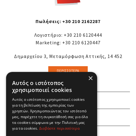
Πωλήσεις:
+30 210 2162287
Λογιστήριο:
+30 210 6120444
Marketing:
+30 210 6120447
Δημαρχείου 3, Μεταμόρφωση Αττικής, 14 452
ΠΕΡΙΣΣΌΤΕΡΑ
×
Αυτός ο ιστότοπος
χρησιμοποιεί cookies
Αυτός ο ιστότοπος χρησιμοποιεί cookies
ΕΜΕΙΣ
για τη βελτίωση της εμπειρίας των
χρηστών. Χρησιμοποιώντας τον ιστότοπό
ΕΣΕΙΣ
μας, παρέχετε τη συγκατάθεσή σας για όλα
τα cookies σύμφωνα με την Πολιτική μας
για τα cookies.
Διαβάστε περισσότερα
ΠΛΗΡΟΦΟΡΙΕΣ