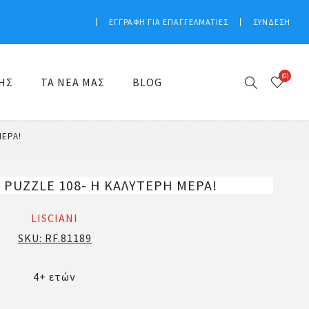
ΕΓΓΡΑΦΉ ΓΙΑ ΕΠΑΓΓΕΛΜΑΤΊΕΣ
ΣΎΝΔΕΣΗ
(0)
ΉΣ
ΤΑ ΝΈΑ ΜΑΣ
BLOG
ΜΕΡΑ!
Lilo και Stitch
 PUZZLE 108- Η ΚΑΛΥΤΕΡΗ ΜΕΡΑ!
SPIDERMAN
LISCIANI
NCE
SKU:
RF.81189
4+ ετών