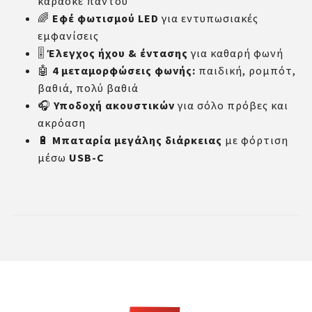
καραόκε παντού
🌈
Εφέ φωτισμού LED
για εντυπωσιακές
εμφανίσεις
🎚️
Έλεγχος ήχου & έντασης
για καθαρή φωνή
🤖
4 μεταμορφώσεις φωνής:
παιδική, ρομπότ,
βαθιά, πολύ βαθιά
🎧
Υποδοχή ακουστικών
για σόλο πρόβες και
ακρόαση
🔋
Μπαταρία μεγάλης διάρκειας
με φόρτιση
μέσω
USB-C