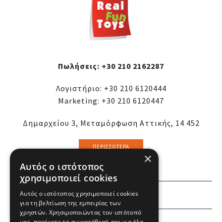
Πωλήσεις:
+30 210 2162287
Λογιστήριο:
+30 210 6120444
Marketing:
+30 210 6120447
Δημαρχείου 3, Μεταμόρφωση Αττικής, 14 452
ΠΕΡΙΣΣΌΤΕΡΑ
×
Αυτός ο ιστότοπος
χρησιμοποιεί cookies
Αυτός ο ιστότοπος χρησιμοποιεί cookies
ΕΜΕΙΣ
για τη βελτίωση της εμπειρίας των
χρηστών. Χρησιμοποιώντας τον ιστότοπό
μας, παρέχετε τη συγκατάθεσή σας για όλα