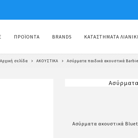
Σ
ΠΡΟΪΟΝΤΑ
BRANDS
ΚΑΤΑΣΤΉΜΑΤΑ ΛΙΑΝΙΚ
Αρχική σελίδα
ΑΚΟΥΣΤΙΚΑ
Ασύρματα παιδικά ακουστικά Barbi
δια για μωρά 0 έως
Εκπαιδευτικά Παιχνίδια
Εκπαιδευτικά Παιχνίδια
Παιδικά Επιτραπέζια
Παιδικά Tablet
Χειροτεχνία
Μουσικά Παιχνίδια
GABBY'S DOLLHOUSE
HARIBO
Hello Kitty
Μοντεσσόρι
Παιχνίδια
Τύμπανα
Εργαστήρια &
Εκπαιδευτικά Laptop -
Παιχνίδια Ζωγραφικής
δια για παιδιά 1
Επιστημονικά Παιχνίδια
Προσχολικά
Οικογενειακά
Computers
Μουσικά Παιχνίδια
Ασύρματα
BIE
FROZEN
Παιδικά Βιβλία
Paw Patrol
ετών
Εκπαιδευτικά Παιχνίδια
Επιτραπέζια Παιχνίδια
Μικρόφωνα - Καραόκε
Επιτραπέζια Παιχνίδια
Παιδικά Walkie Talkies
Δραστηριοτήτων
δια για παιδιά 2
Εκπαιδευτικά Παιχνίδια
Παιδικά Puzzle
Μουσικά Παιχνίδια
Ηλεκτρονικά Παιδικά
Παιδικες Κονσόλες
Σακίδια Ζωγραφικής
ετών
με Γράμματα και
Ντραμς
NIE MOUSE
CAROTINA BABY
SLUMI SCIE
Παιχνίδια & Gadgets
Αριθμούς
Παιδικά Ηχεία και
Προτζέκτορες
δια για παιδιά 3
Μουσικά Παιχνίδια
Παιχνίδια Κατασκευών -
Ακουστικά
Ζωγραφικής
ετών
Εκπαιδευτικά Παιχνίδια
Κιθάρες
Δημιουργίας
Γνώσεων
Επιτραπέζια Παιδικά
Παιχνίδια Ομορφιάς
δια για παιδιά 5
Ασύρματα ακουστικά Blueto
Μουσικά Παιχνίδια
Μουσικά Παιχνίδια
Φωτιστικά
ετών
Αρμόνια