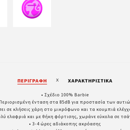
ΠΕΡΙΓΡΑΦΉ
ΧΑΡΑΚΤΗΡΙΣΤΙΚΆ
• Σχέδιο 100% Barbie
 Περιορισμένη ένταση στα 85dB για προστασία των αυτιώ
ήσει σε κλήσεις χάρη στο μικρόφωνο και τα κουμπιά ε
ολύ ελαφριά και με θήκη φόρτισης, χωράνε εύκολα σε τσά
• 3-4 ώρες αδιάκοπης ακρόασης