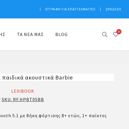
ΕΓΓΡΑΦΉ ΓΙΑ ΕΠΑΓΓΕΛΜΑΤΊΕΣ
ΣΎΝΔΕΣΗ
(0)
ΉΣ
ΤΑ ΝΈΑ ΜΑΣ
BLOG
e
Lilo και Stitch
 παιδικά ακουστικά Barbie
SPIDERMAN
LEXIBOOK
NCE
SKU:
RF.HPBT05BB
oth 5.1 με θήκη φόρτισης 8+ ετών, 1+ παίκτες