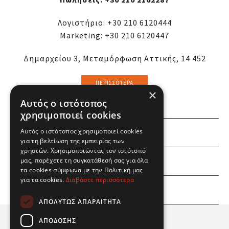
Λογιστήριο:
+30 210 6120444
Marketing:
+30 210 6120447
Δημαρχείου 3, Μεταμόρφωση Αττικής, 14 452
ΠΕΡΙΣΣΌΤΕΡΑ
×
Αυτός ο ιστότοπος
χρησιμοποιεί cookies
Αυτός ο ιστότοπος χρησιμοποιεί cookies
ΕΜΕΙΣ
για τη βελτίωση της εμπειρίας των
χρηστών. Χρησιμοποιώντας τον ιστότοπό
ΕΣΕΙΣ
μας, παρέχετε τη συγκατάθεσή σας για όλα
τα cookies σύμφωνα με την Πολιτική μας
για τα cookies.
Διαβάστε περισσότερα
ΠΛΗΡΟΦΟΡΙΕΣ
ΑΠΟΛΎΤΩΣ ΑΠΑΡΑΊΤΗΤΑ
ΑΠΌΔΟΣΗΣ