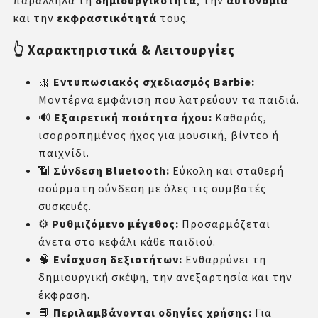
παράλληλα τη
δημιουργικότητα
, την
αυτονομία
και την
εκφραστικότητά
τους.
👆 Χαρακτηριστικά & Λειτουργίες
🎀
Εντυπωσιακός σχεδιασμός Barbie:
Μοντέρνα εμφάνιση που λατρεύουν τα παιδιά.
🔊
Εξαιρετική ποιότητα ήχου:
Καθαρός,
ισορροπημένος ήχος για μουσική, βίντεο ή
παιχνίδι.
📶
Σύνδεση Bluetooth:
Εύκολη και σταθερή
ασύρματη σύνδεση με όλες τις συμβατές
συσκευές.
⚙️
Ρυθμιζόμενο μέγεθος:
Προσαρμόζεται
άνετα στο κεφάλι κάθε παιδιού.
🧠
Ενίσχυση δεξιοτήτων:
Ενθαρρύνει τη
δημιουργική σκέψη, την ανεξαρτησία και την
έκφραση.
📘
Περιλαμβάνονται οδηγίες χρήσης:
Για