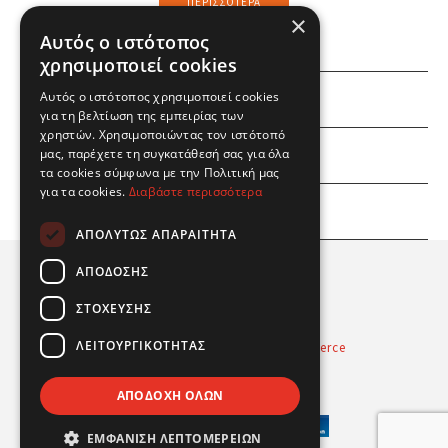
ΠΕΡΙΣΣΌΤΕΡΑ
×
Αυτός ο ιστότοπος
χρησιμοποιεί cookies
Αυτός ο ιστότοπος χρησιμοποιεί cookies
ΕΜΕΙΣ
για τη βελτίωση της εμπειρίας των
χρηστών. Χρησιμοποιώντας τον ιστότοπό
ΕΣΕΙΣ
μας, παρέχετε τη συγκατάθεσή σας για όλα
τα cookies σύμφωνα με την Πολιτική μας
για τα cookies.
Διαβάστε περισσότερα
ΠΛΗΡΟΦΟΡΙΕΣ
ΑΠΟΛΎΤΩΣ ΑΠΑΡΑΊΤΗΤΑ
ΑΠΌΔΟΣΗΣ
ΣΤΌΧΕΥΣΗΣ
ΛΕΙΤΟΥΡΓΙΚΌΤΗΤΑΣ
Powered by
Radicode
-
nopCommerce
© 2026 Real Fun Toys
ΑΠΟΔΟΧΉ ΌΛΩΝ
ΕΜΦΆΝΙΣΗ ΛΕΠΤΟΜΕΡΕΙΏΝ