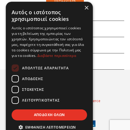
ΠΕΡΙΣΣΌΤΕΡΑ
×
Αυτός ο ιστότοπος
χρησιμοποιεί cookies
Αυτός ο ιστότοπος χρησιμοποιεί cookies
ΕΜΕΙΣ
για τη βελτίωση της εμπειρίας των
χρηστών. Χρησιμοποιώντας τον ιστότοπό
ΕΣΕΙΣ
μας, παρέχετε τη συγκατάθεσή σας για όλα
τα cookies σύμφωνα με την Πολιτική μας
για τα cookies.
Διαβάστε περισσότερα
ΠΛΗΡΟΦΟΡΙΕΣ
ΑΠΟΛΎΤΩΣ ΑΠΑΡΑΊΤΗΤΑ
ΑΠΌΔΟΣΗΣ
ΣΤΌΧΕΥΣΗΣ
ΛΕΙΤΟΥΡΓΙΚΌΤΗΤΑΣ
Powered by
Radicode
-
nopCommerce
© 2026 Real Fun Toys
ΑΠΟΔΟΧΉ ΌΛΩΝ
ΕΜΦΆΝΙΣΗ ΛΕΠΤΟΜΕΡΕΙΏΝ