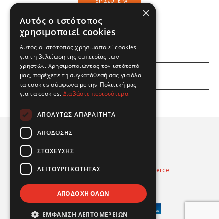
ΠΕΡΙΣΣΌΤΕΡΑ
×
Αυτός ο ιστότοπος
χρησιμοποιεί cookies
Αυτός ο ιστότοπος χρησιμοποιεί cookies
ΕΜΕΙΣ
για τη βελτίωση της εμπειρίας των
χρηστών. Χρησιμοποιώντας τον ιστότοπό
ΕΣΕΙΣ
μας, παρέχετε τη συγκατάθεσή σας για όλα
τα cookies σύμφωνα με την Πολιτική μας
για τα cookies.
Διαβάστε περισσότερα
ΠΛΗΡΟΦΟΡΙΕΣ
ΑΠΟΛΎΤΩΣ ΑΠΑΡΑΊΤΗΤΑ
ΑΠΌΔΟΣΗΣ
ΣΤΌΧΕΥΣΗΣ
ΛΕΙΤΟΥΡΓΙΚΌΤΗΤΑΣ
Powered by
Radicode
-
nopCommerce
© 2026 Real Fun Toys
ΑΠΟΔΟΧΉ ΌΛΩΝ
ΕΜΦΆΝΙΣΗ ΛΕΠΤΟΜΕΡΕΙΏΝ