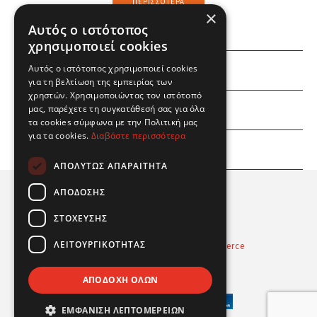
ΠΕΡΙΣΣΌΤΕΡΑ
×
Αυτός ο ιστότοπος
χρησιμοποιεί cookies
Αυτός ο ιστότοπος χρησιμοποιεί cookies
ΕΜΕΙΣ
για τη βελτίωση της εμπειρίας των
χρηστών. Χρησιμοποιώντας τον ιστότοπό
ΕΣΕΙΣ
μας, παρέχετε τη συγκατάθεσή σας για όλα
τα cookies σύμφωνα με την Πολιτική μας
για τα cookies.
Διαβάστε περισσότερα
ΠΛΗΡΟΦΟΡΙΕΣ
ΑΠΟΛΎΤΩΣ ΑΠΑΡΑΊΤΗΤΑ
ΑΠΌΔΟΣΗΣ
ΣΤΌΧΕΥΣΗΣ
ΛΕΙΤΟΥΡΓΙΚΌΤΗΤΑΣ
Powered by
Radicode
-
nopCommerce
© 2026 Real Fun Toys
ΑΠΟΔΟΧΉ ΌΛΩΝ
ΕΜΦΆΝΙΣΗ ΛΕΠΤΟΜΕΡΕΙΏΝ