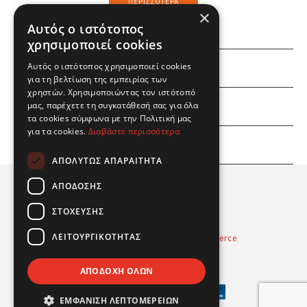
ΠΕΡΙΣΣΌΤΕΡΑ
×
Αυτός ο ιστότοπος
χρησιμοποιεί cookies
Αυτός ο ιστότοπος χρησιμοποιεί cookies
ΕΜΕΙΣ
για τη βελτίωση της εμπειρίας των
χρηστών. Χρησιμοποιώντας τον ιστότοπό
ΕΣΕΙΣ
μας, παρέχετε τη συγκατάθεσή σας για όλα
τα cookies σύμφωνα με την Πολιτική μας
για τα cookies.
Διαβάστε περισσότερα
ΠΛΗΡΟΦΟΡΙΕΣ
ΑΠΟΛΎΤΩΣ ΑΠΑΡΑΊΤΗΤΑ
ΑΠΌΔΟΣΗΣ
ΣΤΌΧΕΥΣΗΣ
ΛΕΙΤΟΥΡΓΙΚΌΤΗΤΑΣ
Powered by
Radicode
-
nopCommerce
© 2026 Real Fun Toys
ΑΠΟΔΟΧΉ ΌΛΩΝ
ΕΜΦΆΝΙΣΗ ΛΕΠΤΟΜΕΡΕΙΏΝ