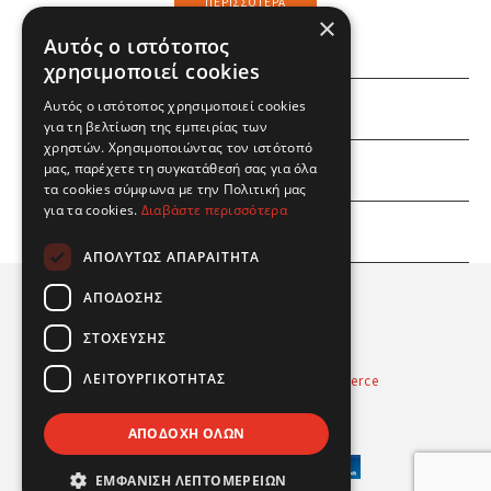
ΠΕΡΙΣΣΌΤΕΡΑ
×
Αυτός ο ιστότοπος
χρησιμοποιεί cookies
Αυτός ο ιστότοπος χρησιμοποιεί cookies
ΕΜΕΙΣ
για τη βελτίωση της εμπειρίας των
χρηστών. Χρησιμοποιώντας τον ιστότοπό
ΕΣΕΙΣ
μας, παρέχετε τη συγκατάθεσή σας για όλα
τα cookies σύμφωνα με την Πολιτική μας
για τα cookies.
Διαβάστε περισσότερα
ΠΛΗΡΟΦΟΡΙΕΣ
ΑΠΟΛΎΤΩΣ ΑΠΑΡΑΊΤΗΤΑ
ΑΠΌΔΟΣΗΣ
ΣΤΌΧΕΥΣΗΣ
ΛΕΙΤΟΥΡΓΙΚΌΤΗΤΑΣ
Powered by
Radicode
-
nopCommerce
© 2026 Real Fun Toys
ΑΠΟΔΟΧΉ ΌΛΩΝ
ΕΜΦΆΝΙΣΗ ΛΕΠΤΟΜΕΡΕΙΏΝ