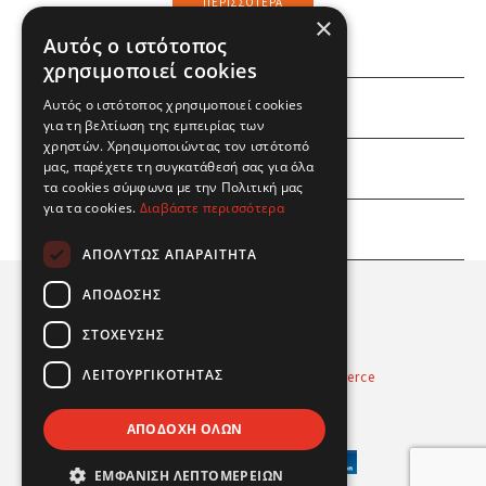
ΠΕΡΙΣΣΌΤΕΡΑ
×
Αυτός ο ιστότοπος
χρησιμοποιεί cookies
Αυτός ο ιστότοπος χρησιμοποιεί cookies
ΕΜΕΙΣ
για τη βελτίωση της εμπειρίας των
χρηστών. Χρησιμοποιώντας τον ιστότοπό
ΕΣΕΙΣ
μας, παρέχετε τη συγκατάθεσή σας για όλα
τα cookies σύμφωνα με την Πολιτική μας
για τα cookies.
Διαβάστε περισσότερα
ΠΛΗΡΟΦΟΡΙΕΣ
ΑΠΟΛΎΤΩΣ ΑΠΑΡΑΊΤΗΤΑ
ΑΠΌΔΟΣΗΣ
ΣΤΌΧΕΥΣΗΣ
ΛΕΙΤΟΥΡΓΙΚΌΤΗΤΑΣ
Powered by
Radicode
-
nopCommerce
© 2026 Real Fun Toys
ΑΠΟΔΟΧΉ ΌΛΩΝ
ΕΜΦΆΝΙΣΗ ΛΕΠΤΟΜΕΡΕΙΏΝ