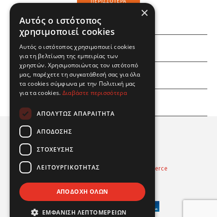
ΠΕΡΙΣΣΌΤΕΡΑ
×
Αυτός ο ιστότοπος
χρησιμοποιεί cookies
Αυτός ο ιστότοπος χρησιμοποιεί cookies
ΕΜΕΙΣ
για τη βελτίωση της εμπειρίας των
χρηστών. Χρησιμοποιώντας τον ιστότοπό
ΕΣΕΙΣ
μας, παρέχετε τη συγκατάθεσή σας για όλα
τα cookies σύμφωνα με την Πολιτική μας
για τα cookies.
Διαβάστε περισσότερα
ΠΛΗΡΟΦΟΡΙΕΣ
ΑΠΟΛΎΤΩΣ ΑΠΑΡΑΊΤΗΤΑ
ΑΠΌΔΟΣΗΣ
ΣΤΌΧΕΥΣΗΣ
ΛΕΙΤΟΥΡΓΙΚΌΤΗΤΑΣ
Powered by
Radicode
-
nopCommerce
© 2026 Real Fun Toys
ΑΠΟΔΟΧΉ ΌΛΩΝ
ΕΜΦΆΝΙΣΗ ΛΕΠΤΟΜΕΡΕΙΏΝ