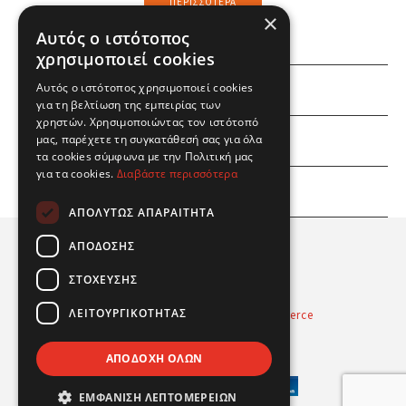
ΠΕΡΙΣΣΌΤΕΡΑ
×
Αυτός ο ιστότοπος
χρησιμοποιεί cookies
Αυτός ο ιστότοπος χρησιμοποιεί cookies
ΕΜΕΙΣ
για τη βελτίωση της εμπειρίας των
χρηστών. Χρησιμοποιώντας τον ιστότοπό
ΕΣΕΙΣ
μας, παρέχετε τη συγκατάθεσή σας για όλα
τα cookies σύμφωνα με την Πολιτική μας
για τα cookies.
Διαβάστε περισσότερα
ΠΛΗΡΟΦΟΡΙΕΣ
ΑΠΟΛΎΤΩΣ ΑΠΑΡΑΊΤΗΤΑ
ΑΠΌΔΟΣΗΣ
ΣΤΌΧΕΥΣΗΣ
ΛΕΙΤΟΥΡΓΙΚΌΤΗΤΑΣ
Powered by
Radicode
-
nopCommerce
© 2026 Real Fun Toys
ΑΠΟΔΟΧΉ ΌΛΩΝ
ΕΜΦΆΝΙΣΗ ΛΕΠΤΟΜΕΡΕΙΏΝ