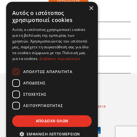
ΠΕΡΙΣΣΌΤΕΡΑ
×
Αυτός ο ιστότοπος
χρησιμοποιεί cookies
Αυτός ο ιστότοπος χρησιμοποιεί cookies
ΕΜΕΙΣ
για τη βελτίωση της εμπειρίας των
χρηστών. Χρησιμοποιώντας τον ιστότοπό
ΕΣΕΙΣ
μας, παρέχετε τη συγκατάθεσή σας για όλα
τα cookies σύμφωνα με την Πολιτική μας
για τα cookies.
Διαβάστε περισσότερα
ΠΛΗΡΟΦΟΡΙΕΣ
ΑΠΟΛΎΤΩΣ ΑΠΑΡΑΊΤΗΤΑ
ΑΠΌΔΟΣΗΣ
ΣΤΌΧΕΥΣΗΣ
ΛΕΙΤΟΥΡΓΙΚΌΤΗΤΑΣ
Powered by
Radicode
-
nopCommerce
© 2026 Real Fun Toys
ΑΠΟΔΟΧΉ ΌΛΩΝ
ΕΜΦΆΝΙΣΗ ΛΕΠΤΟΜΕΡΕΙΏΝ