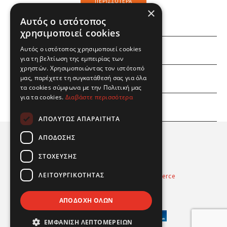
ΠΕΡΙΣΣΌΤΕΡΑ
×
Αυτός ο ιστότοπος
χρησιμοποιεί cookies
Αυτός ο ιστότοπος χρησιμοποιεί cookies
ΕΜΕΙΣ
για τη βελτίωση της εμπειρίας των
χρηστών. Χρησιμοποιώντας τον ιστότοπό
ΕΣΕΙΣ
μας, παρέχετε τη συγκατάθεσή σας για όλα
τα cookies σύμφωνα με την Πολιτική μας
για τα cookies.
Διαβάστε περισσότερα
ΠΛΗΡΟΦΟΡΙΕΣ
ΑΠΟΛΎΤΩΣ ΑΠΑΡΑΊΤΗΤΑ
ΑΠΌΔΟΣΗΣ
ΣΤΌΧΕΥΣΗΣ
ΛΕΙΤΟΥΡΓΙΚΌΤΗΤΑΣ
Powered by
Radicode
-
nopCommerce
© 2026 Real Fun Toys
ΑΠΟΔΟΧΉ ΌΛΩΝ
ΕΜΦΆΝΙΣΗ ΛΕΠΤΟΜΕΡΕΙΏΝ