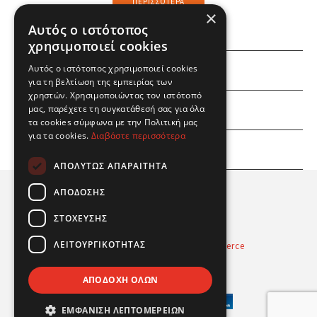
ΠΕΡΙΣΣΌΤΕΡΑ
×
Αυτός ο ιστότοπος
χρησιμοποιεί cookies
Αυτός ο ιστότοπος χρησιμοποιεί cookies
ΕΜΕΙΣ
για τη βελτίωση της εμπειρίας των
χρηστών. Χρησιμοποιώντας τον ιστότοπό
ΕΣΕΙΣ
μας, παρέχετε τη συγκατάθεσή σας για όλα
τα cookies σύμφωνα με την Πολιτική μας
για τα cookies.
Διαβάστε περισσότερα
ΠΛΗΡΟΦΟΡΙΕΣ
ΑΠΟΛΎΤΩΣ ΑΠΑΡΑΊΤΗΤΑ
ΑΠΌΔΟΣΗΣ
ΣΤΌΧΕΥΣΗΣ
ΛΕΙΤΟΥΡΓΙΚΌΤΗΤΑΣ
Powered by
Radicode
-
nopCommerce
© 2026 Real Fun Toys
ΑΠΟΔΟΧΉ ΌΛΩΝ
ΕΜΦΆΝΙΣΗ ΛΕΠΤΟΜΕΡΕΙΏΝ