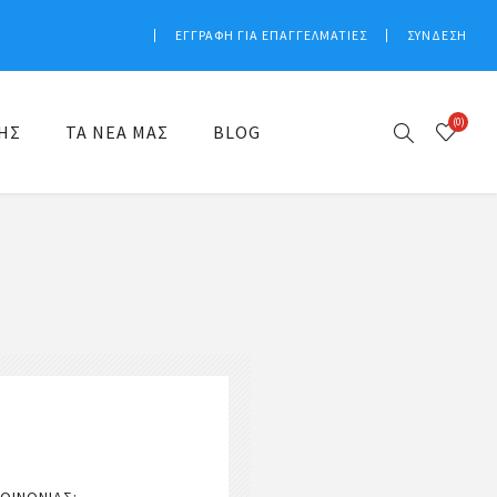
ΕΓΓΡΑΦΉ ΓΙΑ ΕΠΑΓΓΕΛΜΑΤΊΕΣ
ΣΎΝΔΕΣΗ
(0)
ΉΣ
ΤΑ ΝΈΑ ΜΑΣ
BLOG
Lilo και Stitch
SPIDERMAN
NCE