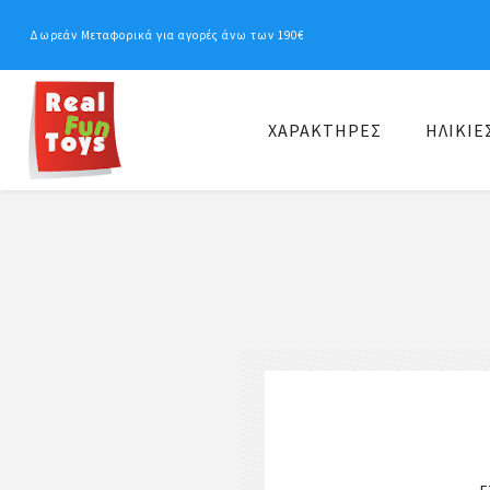
Δωρεάν Μεταφορικά για αγορές άνω των 190€
ΧΑΡΑΚΤΗΡΕΣ
ΗΛΙΚΙΕ
Παιχνί
Cra-z-Art
1 ετών
Παιχνί
PEPPA
BAR
έως 2 
Παιχνί
έως 3 
MICKEY MOUSE
MIN
Παιχνί
έως 5 
Παιχνί
έως 7 