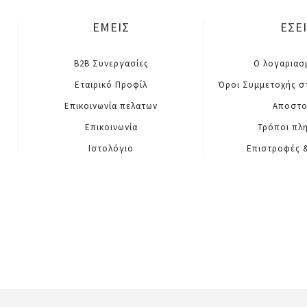
ΕΜΕΙΣ
ΕΣΕ
B2B Συνεργασίες
Ο λογαριασ
Εταιρικό Προφίλ
Όροι Συμμετοχής σ
Επικοινωνία πελατων
Αποστο
Επικοινωνία
Τρόποι πλ
Ιστολόγιο
Επιστροφές 