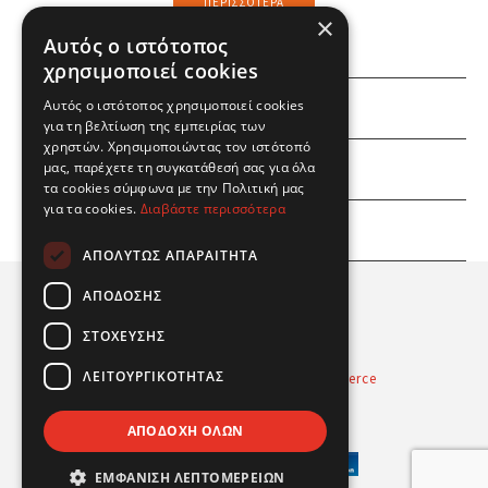
ΠΕΡΙΣΣΌΤΕΡΑ
×
Αυτός ο ιστότοπος
χρησιμοποιεί cookies
Αυτός ο ιστότοπος χρησιμοποιεί cookies
ΕΜΕΙΣ
για τη βελτίωση της εμπειρίας των
χρηστών. Χρησιμοποιώντας τον ιστότοπό
ΕΣΕΙΣ
μας, παρέχετε τη συγκατάθεσή σας για όλα
τα cookies σύμφωνα με την Πολιτική μας
για τα cookies.
Διαβάστε περισσότερα
ΠΛΗΡΟΦΟΡΙΕΣ
ΑΠΟΛΎΤΩΣ ΑΠΑΡΑΊΤΗΤΑ
ΑΠΌΔΟΣΗΣ
ΣΤΌΧΕΥΣΗΣ
ΛΕΙΤΟΥΡΓΙΚΌΤΗΤΑΣ
Powered by
Radicode
-
nopCommerce
© 2026 Real Fun Toys
ΑΠΟΔΟΧΉ ΌΛΩΝ
ΕΜΦΆΝΙΣΗ ΛΕΠΤΟΜΕΡΕΙΏΝ