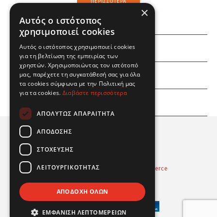
ΠΕΡΙΣΣΌΤΕΡΑ
×
Αυτός ο ιστότοπος
χρησιμοποιεί cookies
Αυτός ο ιστότοπος χρησιμοποιεί cookies
ΕΜΕΙΣ
για τη βελτίωση της εμπειρίας των
χρηστών. Χρησιμοποιώντας τον ιστότοπό
ΕΣΕΙΣ
μας, παρέχετε τη συγκατάθεσή σας για όλα
τα cookies σύμφωνα με την Πολιτική μας
για τα cookies.
Διαβάστε περισσότερα
ΠΛΗΡΟΦΟΡΙΕΣ
ΑΠΟΛΎΤΩΣ ΑΠΑΡΑΊΤΗΤΑ
ΑΠΌΔΟΣΗΣ
ΣΤΌΧΕΥΣΗΣ
ΛΕΙΤΟΥΡΓΙΚΌΤΗΤΑΣ
Powered by
Radicode
-
nopCommerce
© 2026 Real Fun Toys
ΑΠΟΔΟΧΉ ΌΛΩΝ
ΕΜΦΆΝΙΣΗ ΛΕΠΤΟΜΕΡΕΙΏΝ