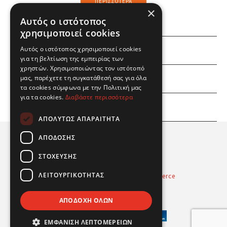
ΠΕΡΙΣΣΌΤΕΡΑ
×
Αυτός ο ιστότοπος
χρησιμοποιεί cookies
Αυτός ο ιστότοπος χρησιμοποιεί cookies
ΕΜΕΙΣ
για τη βελτίωση της εμπειρίας των
χρηστών. Χρησιμοποιώντας τον ιστότοπό
ΕΣΕΙΣ
μας, παρέχετε τη συγκατάθεσή σας για όλα
τα cookies σύμφωνα με την Πολιτική μας
για τα cookies.
Διαβάστε περισσότερα
ΠΛΗΡΟΦΟΡΙΕΣ
ΑΠΟΛΎΤΩΣ ΑΠΑΡΑΊΤΗΤΑ
ΑΠΌΔΟΣΗΣ
ΣΤΌΧΕΥΣΗΣ
ΛΕΙΤΟΥΡΓΙΚΌΤΗΤΑΣ
Powered by
Radicode
-
nopCommerce
© 2026 Real Fun Toys
ΑΠΟΔΟΧΉ ΌΛΩΝ
ΕΜΦΆΝΙΣΗ ΛΕΠΤΟΜΕΡΕΙΏΝ