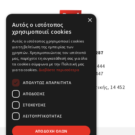
×
Αυτός ο ιστότοπος
χρησιμοποιεί cookies
Αυτός ο ιστότοπος χρησιμοποιεί cookies
για τη βελτίωση της εμπειρίας των
Πωλήσεις:
+30 210 2162287
χρηστών. Χρησιμοποιώντας τον ιστότοπό
μας, παρέχετε τη συγκατάθεσή σας για όλα
τα cookies σύμφωνα με την Πολιτική μας
Λογιστήριο:
+30 210 6120444
για τα cookies.
Διαβάστε περισσότερα
Marketing:
+30 210 6120447
ΑΠΟΛΎΤΩΣ ΑΠΑΡΑΊΤΗΤΑ
Δημαρχείου 3, Μεταμόρφωση Αττικής, 14 452
ΑΠΌΔΟΣΗΣ
ΠΕΡΙΣΣΌΤΕΡΑ
ΣΤΌΧΕΥΣΗΣ
ΛΕΙΤΟΥΡΓΙΚΌΤΗΤΑΣ
ΑΠΟΔΟΧΉ ΌΛΩΝ