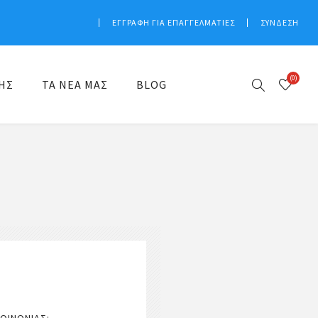
ΕΓΓΡΑΦΉ ΓΙΑ ΕΠΑΓΓΕΛΜΑΤΊΕΣ
ΣΎΝΔΕΣΗ
(0)
ΉΣ
ΤΑ ΝΈΑ ΜΑΣ
BLOG
Lilo και Stitch
SPIDERMAN
NCE