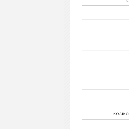
Ε
Παιχνί
έως 17
Παιχνί
ΚΩΔΙΚΌ