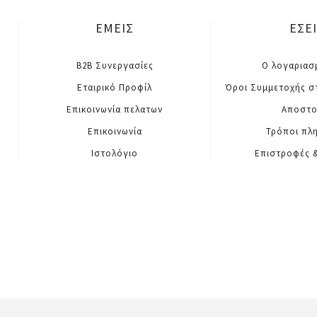
ΕΜΕΙΣ
ΕΣΕ
B2B Συνεργασίες
Ο λογαριασ
Εταιρικό Προφίλ
Όροι Συμμετοχής σ
Επικοινωνία πελατων
Αποστο
Επικοινωνία
Τρόποι πλ
Ιστολόγιο
Επιστροφές 