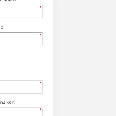
ΟΙΝΩΝΊΑΣ:
ΝΟ:
ΚΩΔΙΚΟΎ: