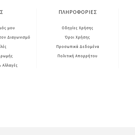
ΙΣ
ΠΛΗΡΟΦΟΡΙΕΣ
μός μου
Οδηγίες Χρήσης
τον Διαγωνισμό
Όροι Χρήσης
λές
Προσωπικά Δεδομένα
ηρωμής
Πολιτική Απορρήτου
& Αλλαγές