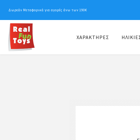
Δωρεάν Μεταφορικά για αγορές άνω των 190€
ΧΑΡΑΚΤΗΡΕΣ
ΗΛΙΚΙΕ
Παιχνί
Cra-z-Art
1 ετών
Παιχνί
PEPPA
BAR
έως 2 
Παιχνί
έως 3 
MICKEY MOUSE
MIN
Παιχνί
έως 5 
Παιχνί
έως 7 