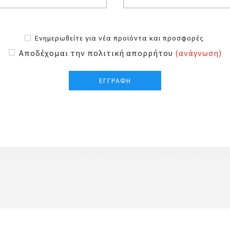
Ενημερωθείτε για νέα προϊόντα και προσφορές
Αποδέχομαι την πολιτική απορρήτου
(ανάγνωση)