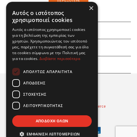
ΠΕΡΙΣΣΌΤΕΡΑ
×
Αυτός ο ιστότοπος
χρησιμοποιεί cookies
Αυτός ο ιστότοπος χρησιμοποιεί cookies
ΕΜΕΙΣ
για τη βελτίωση της εμπειρίας των
χρηστών. Χρησιμοποιώντας τον ιστότοπό
ΕΣΕΙΣ
μας, παρέχετε τη συγκατάθεσή σας για όλα
τα cookies σύμφωνα με την Πολιτική μας
για τα cookies.
Διαβάστε περισσότερα
ΠΛΗΡΟΦΟΡΙΕΣ
ΑΠΟΛΎΤΩΣ ΑΠΑΡΑΊΤΗΤΑ
ΑΠΌΔΟΣΗΣ
ΣΤΌΧΕΥΣΗΣ
ΛΕΙΤΟΥΡΓΙΚΌΤΗΤΑΣ
Powered by
Radicode
-
nopCommerce
© 2026 Real Fun Toys
ΑΠΟΔΟΧΉ ΌΛΩΝ
ΕΜΦΆΝΙΣΗ ΛΕΠΤΟΜΕΡΕΙΏΝ