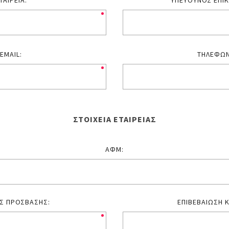
ΤΑΙΡΕΊΑ:
ΥΠΕΎΘΥΝΟΣ ΕΠΙΚ
Βρεφικά Παιχνίδια
Παιδικά Ρολόγια
δια για παιδιά 7
Μουσικά Dance Mat
Ξυπνητήρια
 ετών
Τηλεκατευθυνόμενα
Παιχνίδια
Παιδικές Κάμερες
δια για ενήλικες
Λούτρινα
EMAIL:
ΤΗΛΈΦΩ
ΣΤΟΙΧΕΊΑ ΕΤΑΙΡΕΊΑΣ
ΑΦΜ:
Σ ΠΡΌΣΒΑΣΗΣ:
ΕΠΙΒΕΒΑΊΩΣΗ 