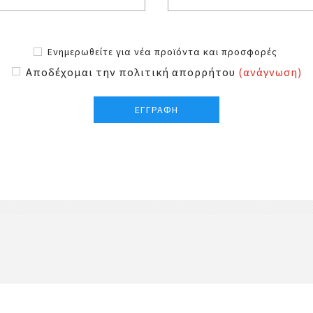
Ενημερωθείτε για νέα προϊόντα και προσφορές
Αποδέχομαι την πολιτική απορρήτου
(ανάγνωση)