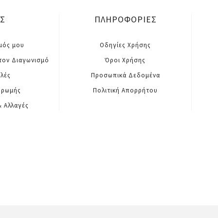
ΙΣ
ΠΛΗΡΟΦΟΡΙΕΣ
μός μου
Οδηγίες Χρήσης
τον Διαγωνισμό
Όροι Χρήσης
λές
Προσωπικά Δεδομένα
ηρωμής
Πολιτική Απορρήτου
& Αλλαγές