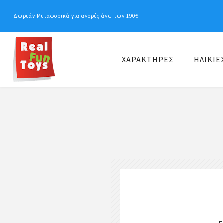
Δωρεάν Μεταφορικά για αγορές άνω των 190€
ΧΑΡΑΚΤΗΡΕΣ
ΗΛΙΚΙΕ
Παιχνί
Cra-z-Art
1 ετών
Παιχνί
PEPPA
BAR
έως 2 
Παιχνί
έως 3 
MICKEY MOUSE
MIN
Παιχνί
έως 5 
Παιχνί
έως 7 