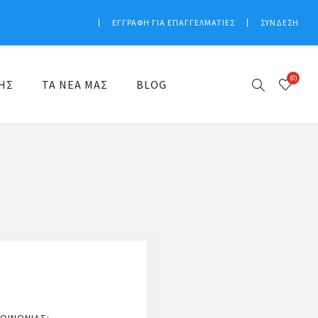
ΕΓΓΡΑΦΉ ΓΙΑ ΕΠΑΓΓΕΛΜΑΤΊΕΣ
ΣΎΝΔΕΣΗ
(0)
ΉΣ
ΤΑ ΝΈΑ ΜΑΣ
BLOG
Lilo και Stitch
SPIDERMAN
NCE