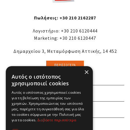
Πωλήσεις:
+30 210 2162287
Λογιστήριο:
+30 210 6120444
Marketing:
+30 210 6120447
Δημαρχείου 3, Μεταμόρφωση Αττικής, 14 452
ΠΕΡΙΣΣΌΤΕΡΑ
×
Αυτός ο ιστότοπος
χρησιμοποιεί cookies
Αυτός ο ιστότοπος χρησιμοποιεί cookies
ΕΜΕΙΣ
για τη βελτίωση της εμπειρίας των
χρηστών. Χρησιμοποιώντας τον ιστότοπό
ΕΣΕΙΣ
μας, παρέχετε τη συγκατάθεσή σας για όλα
τα cookies σύμφωνα με την Πολιτική μας
για τα cookies.
Διαβάστε περισσότερα
ΠΛΗΡΟΦΟΡΙΕΣ