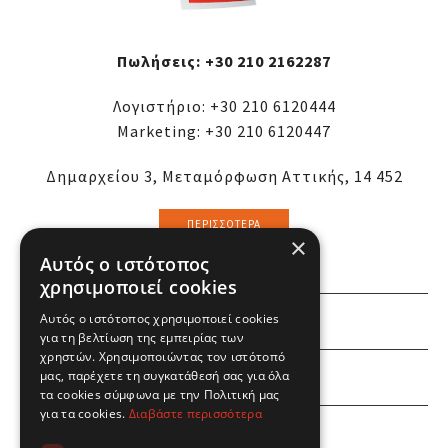
Πωλήσεις:
+30 210 2162287
Λογιστήριο:
+30 210 6120444
Marketing:
+30 210 6120447
Δημαρχείου 3, Μεταμόρφωση Αττικής, 14 452
ΠΕΡΙΣΣΌΤΕΡΑ
×
Αυτός ο ιστότοπος
χρησιμοποιεί cookies
Αυτός ο ιστότοπος χρησιμοποιεί cookies
ΕΜΕΙΣ
για τη βελτίωση της εμπειρίας των
χρηστών. Χρησιμοποιώντας τον ιστότοπό
ΕΣΕΙΣ
μας, παρέχετε τη συγκατάθεσή σας για όλα
τα cookies σύμφωνα με την Πολιτική μας
για τα cookies.
Διαβάστε περισσότερα
ΠΛΗΡΟΦΟΡΙΕΣ