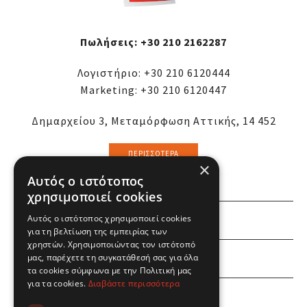
Πωλήσεις:
+30 210 2162287
Λογιστήριο:
+30 210 6120444
Marketing:
+30 210 6120447
Δημαρχείου 3, Μεταμόρφωση Αττικής, 14 452
ΠΕΡΙΣΣΌΤΕΡΑ
×
Αυτός ο ιστότοπος
χρησιμοποιεί cookies
Αυτός ο ιστότοπος χρησιμοποιεί cookies
ΕΜΕΙΣ
για τη βελτίωση της εμπειρίας των
χρηστών. Χρησιμοποιώντας τον ιστότοπό
ΕΣΕΙΣ
μας, παρέχετε τη συγκατάθεσή σας για όλα
τα cookies σύμφωνα με την Πολιτική μας
για τα cookies.
Διαβάστε περισσότερα
ΠΛΗΡΟΦΟΡΙΕΣ