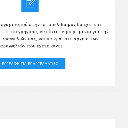
λογαριασμού στην ιστοσελίδα μας θα έχετε τη
τε πιο γρήγορα, να είστε ενημερωμένοι για την
αραγγελιών σας, και να κρατάτε αρχείο των
αραγγελιών που έχετε κάνει.