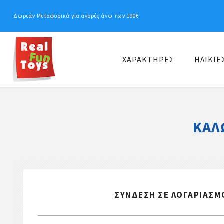
Δωρεάν Μεταφορικά για αγορές άνω των 190€
ΧΑΡΑΚΤΗΡΕΣ
ΗΛΙΚΙΕ
Παιχνί
Cra-z-Art
1 ετών
ΚΑΛ
Παιχνί
PEPPA
BAR
έως 2 
Παιχνί
έως 3 
MICKEY MOUSE
MIN
Παιχνί
έως 5 
ΣΎΝΔΕΣΗ ΣΕ ΛΟΓΑΡΙΑΣΜ
Παιχνί
έως 7 