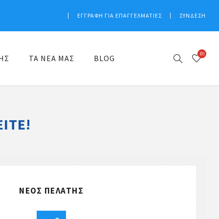
ΕΓΓΡΑΦΉ ΓΙΑ ΕΠΑΓΓΕΛΜΑΤΊΕΣ
ΣΎΝΔΕΣΗ
(0)
ΉΣ
ΤΑ ΝΈΑ ΜΑΣ
BLOG
Lilo και Stitch
ΊΤΕ!
SPIDERMAN
NCE
ΝΈΟΣ ΠΕΛΆΤΗΣ