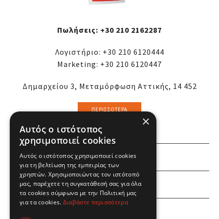
Πωλήσεις:
+30 210 2162287
Λογιστήριο:
+30 210 6120444
Marketing:
+30 210 6120447
Δημαρχείου 3, Μεταμόρφωση Αττικής, 14 452
ΠΕΡΙΣΣΌΤΕΡΑ
×
Αυτός ο ιστότοπος
χρησιμοποιεί cookies
Αυτός ο ιστότοπος χρησιμοποιεί cookies
ΕΜΕΙΣ
για τη βελτίωση της εμπειρίας των
χρηστών. Χρησιμοποιώντας τον ιστότοπό
ΕΣΕΙΣ
μας, παρέχετε τη συγκατάθεσή σας για όλα
τα cookies σύμφωνα με την Πολιτική μας
για τα cookies.
Διαβάστε περισσότερα
ΠΛΗΡΟΦΟΡΙΕΣ