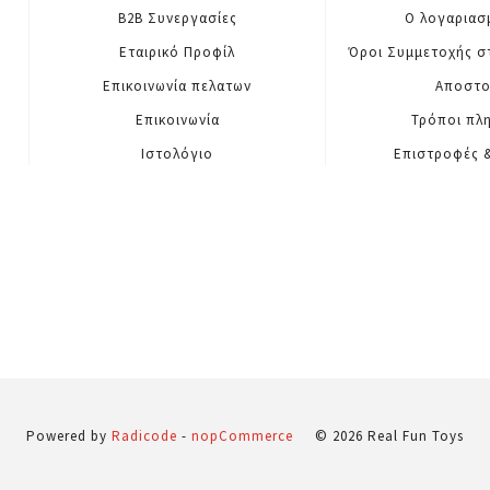
B2B Συνεργασίες
Ο λογαριασ
Εταιρικό Προφίλ
Όροι Συμμετοχής σ
Επικοινωνία πελατων
Αποστο
Επικοινωνία
Τρόποι πλ
Ιστολόγιο
Επιστροφές 
Powered by
Radicode
-
nopCommerce
© 2026 Real Fun Toys