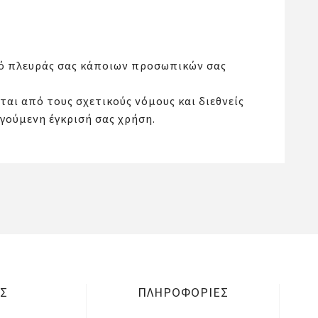
πό πλευράς σας κάποιων προσωπικών σας
ι από τους σχετικούς νόμους και διεθνείς
γούμενη έγκρισή σας χρήση.
ΙΣ
ΠΛΗΡΟΦΟΡΙΕΣ