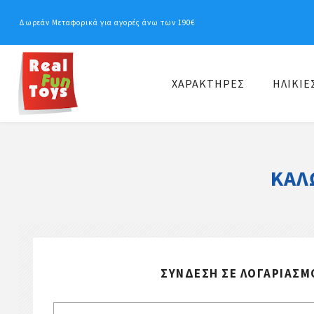
Δωρεάν Μεταφορικά για αγορές άνω των 190€
ΧΑΡΑΚΤΗΡΕΣ
ΗΛΙΚΙΕ
Παιχνί
Cra-z-Art
1 ετών
ΚΑΛ
Παιχνί
BARBIE
FRO
έως 2 
Παιχνί
έως 3 
MINNIE MOUSE
CAR
Παιχνί
έως 5 
ΣΎΝΔΕΣΗ ΣΕ ΛΟΓΑΡΙΑΣΜ
Παιχνί
έως 7 